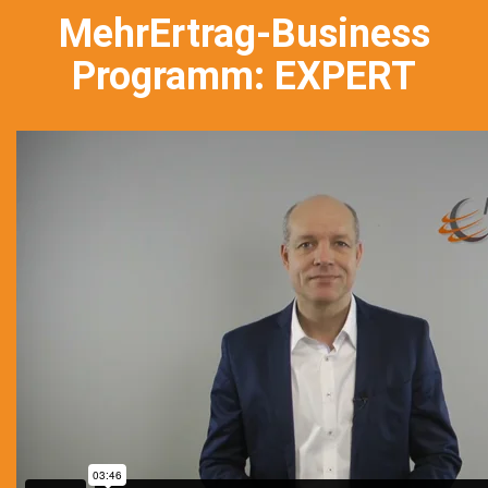
MehrErtrag-Business
Programm: EXPERT